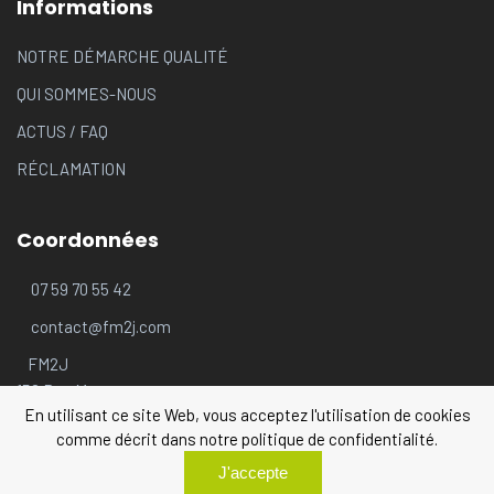
Informations
NOTRE DÉMARCHE QUALITÉ
QUI SOMMES-NOUS
ACTUS
/
FAQ
RÉCLAMATION
Coordonnées
07 59 70 55 42
contact@fm2j.com
FM2J
156 Rue Moncey
En utilisant ce site Web, vous acceptez l'utilisation de cookies
69003 LYON
comme décrit dans notre politique de confidentialité.
J'accepte
© 2026 FM2J