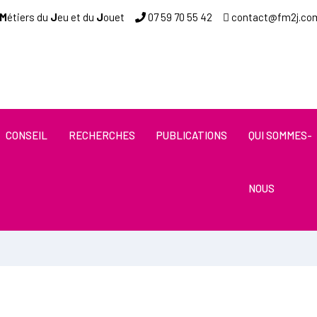
M
étiers du
J
eu et du
J
ou
et
07 59 70 55 4
2
contact@fm2j.co
Type 2 or more characters 
CONSEIL
RECHERCHES
PUBLICATIONS
QUI SOMMES-
NOUS