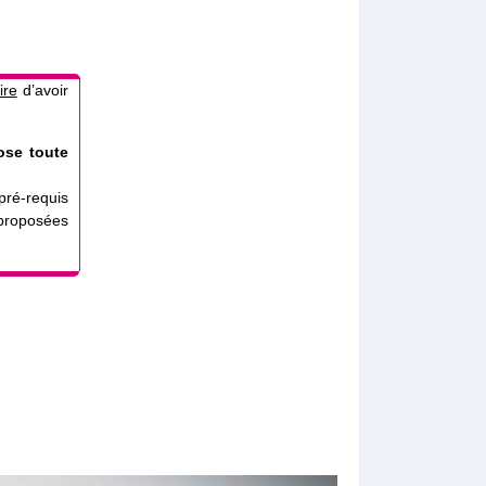
ire
d’avoir
ose toute
ré-requis
 proposées