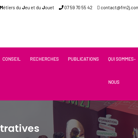
M
étiers du
J
eu et du
J
ou
et
07 59 70 55 4
2
contact@fm2j.co
Type 2 or more characters 
CONSEIL
RECHERCHES
PUBLICATIONS
QUI SOMMES-
NOUS
tratives