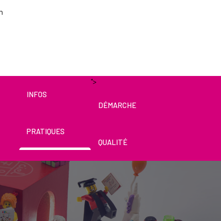
m
for results.
">
INFOS
DÉMARCHE
PRATIQUES
QUALITÉ