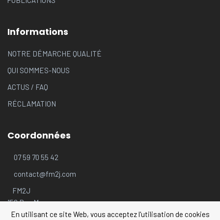
Informations
NOTRE DÉMARCHE QUALITÉ
QUI SOMMES-NOUS
ACTUS
/
FAQ
RÉCLAMATION
Coordonnées
07 59 70 55 42
contact@fm2j.com
FM2J
156 Rue Moncey
69003 LYON
En utilisant ce site Web, vous acceptez l'utilisation de cookies