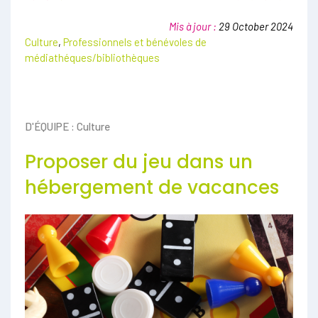
Mis à jour :
29 October 2024
Culture
,
Professionnels et bénévoles de
médiathéques/bibliothèques
D'ÉQUIPE : Culture
Proposer du jeu dans un
hébergement de vacances