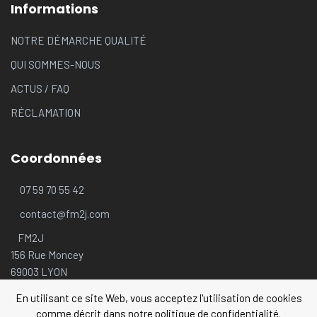
Informations
NOTRE DÉMARCHE QUALITÉ
QUI SOMMES-NOUS
ACTUS
/
FAQ
RÉCLAMATION
Coordonnées
07 59 70 55 42
contact@fm2j.com
FM2J
156 Rue Moncey
69003 LYON
En utilisant ce site Web, vous acceptez l'utilisation de cookies
comme décrit dans notre politique de confidentialité.